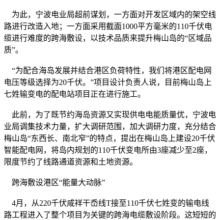
为此，宁波电业局超前谋划，一方面对开发区域内的架空线
路进行改造入地；一方面采用截面1000平方毫米的110千伏电
缆进行难度的跨海敷设，以技术品质来提升梅山岛的“区域品
质”。
“为配合海岛发展并结合港区负荷特性，我们将港区配电网
电压等级选择为20千伏。”项目设计负责人说，目前梅山岛上
七姓输变电的配电站项目正在进行施工。
此前，为了既节约海岛资源又实现供电电能质量优，宁波电
业局调集技术力量，扩大调研范围，加大调研力度，充分结合
梅山岛“东西长、南北窄”的特点，提出在梅山岛上建设20千伏
智能配电网，将岛内规划的110千伏变电所由3座减少至2座，
限度节约了线路通道资源和土地资源。
跨海敷设港区“能量大动脉”
4月，从220千伏咸祥干岙线T接至110千伏七姓变的输电线
路工程进入了整个项目为关键的跨海电缆敷设阶段。这短短的