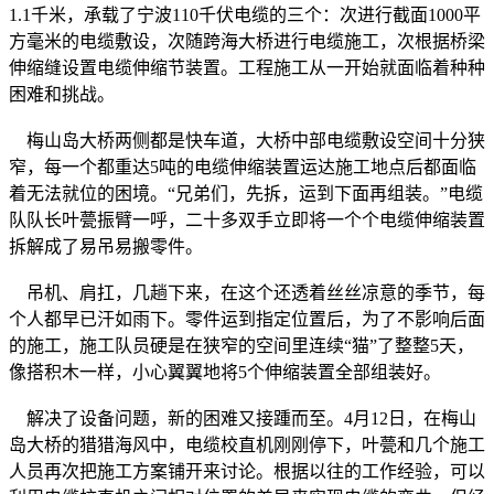
1.1千米，承载了宁波110千伏电缆的三个：次进行截面1000平
方毫米的电缆敷设，次随跨海大桥进行电缆施工，次根据桥梁
伸缩缝设置电缆伸缩节装置。工程施工从一开始就面临着种种
困难和挑战。
梅山岛大桥两侧都是快车道，大桥中部电缆敷设空间十分狭
窄，每一个都重达5吨的电缆伸缩装置运达施工地点后都面临
着无法就位的困境。“兄弟们，先拆，运到下面再组装。”电缆
队队长叶甍振臂一呼，二十多双手立即将一个个电缆伸缩装置
拆解成了易吊易搬零件。
吊机、肩扛，几趟下来，在这个还透着丝丝凉意的季节，每
个人都早已汗如雨下。零件运到指定位置后，为了不影响后面
的施工，施工队员硬是在狭窄的空间里连续“猫”了整整5天，
像搭积木一样，小心翼翼地将5个伸缩装置全部组装好。
解决了设备问题，新的困难又接踵而至。4月12日，在梅山
岛大桥的猎猎海风中，电缆校直机刚刚停下，叶甍和几个施工
人员再次把施工方案铺开来讨论。根据以往的工作经验，可以