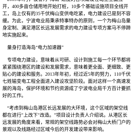
开，400多亩仓储用地开始打桩，10多个基础设施项目全线开
工，岛上仅有的35千伏梅山变供电吃紧，电力建设已是刻不容
缓。为此，宁波电业局秉承特事特办的原则，一个为梅山岛量
身定制、满足港区长远发展需求的电力建设专项方案马不停蹄
地实施起来。
量身打造海岛“电力加速器”
专项电力建设，意味着从可研、设计到施工每一个环节都将
紧紧围绕港区的建设和发展需求，意味着更全面、更细致、更
贴心的建设和服务。2013年年初，经过近5年的努力，110千伏
七姓输变电工程全面进入建设攻坚阶段。面对这样一个高速发
展的海岛，保护环境和节约资源成了宁波电业局千方百计要抓
好的工作。
“考虑到梅山岛港区长远发展的大环境，这个区域的架空线
都在进行"上改下"改造。”项目设计负责人介绍说。从港区长
远发展的角度来看，常规的架空线路势必会对梅山大桥门户的
景观以及线路经过区域今后的开发建设带来影响。