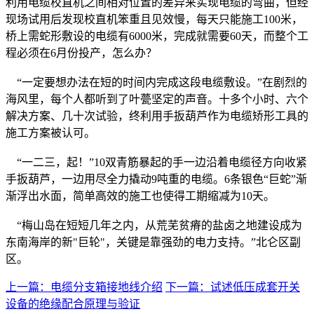
利用电缆校直机之间相对位置的差异来实现电缆的弯曲，但经
现场试用后发现校直机笨重且见效慢，每天只能施工100米，
桥上需蛇形敷设的电缆有6000米，完成就需要60天，而整个工
程必须在6月份投产，怎么办？
“一定要想办法在短的时间内完成这段电缆敷设。”在剧烈的
海风里，每个人都听到了叶甍坚定的声音。十多个小时、六个
解决方案、几十次试验，终利用手扳葫芦作为电缆矫形工具的
施工方案被认可。
“一二三，起！”10双青筋暴起的手一边沿着电缆径方向收紧
手扳葫芦，一边用尽全力撬动9吨重的电缆。6条银色“巨蛇”渐
渐浮出水面，简单高效的施工也使得工期缩减为10天。
“梅山岛在短短几年之内，从荒芜贫瘠的盐卤之地建设成为
东南海岸的新"巨轮"，关键是靠强劲的电力支持。”北仑区副
区。
上一篇：电缆分支箱接地线介绍
下一篇：试述低压成套开关
设备的绝缘配合原理与验证