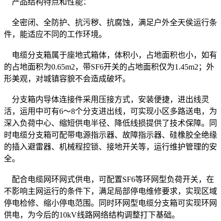
产品结构特点和性能：
全密闭、全防护、抗污秽、抗腐蚀，满足户外全天侯运行条
件，能适应不同的工作环境。
电缆分支箱属于座地式箱体，体积小，占地面积也小，如有
的占地面积为0.65m2，带SF6开关的占地面积仅为1.45m2；外
形美观，对城镇容貌不会造成破坏。
分支箱内导体连接件采用压接方式，安装便捷，进出线灵
活，运用中可有6～8个分支进出线，可实现小区多路送电，为
深入负荷中心、缩短供电半径、降低线损提供了技术保障。同
时电缆分支箱可配带电源指示器、故障指示器、硅橡胶全绝缘
的插入避雷器、机械程控锁、接地开关等，运行维护管理的安
全。
配合电缆网环网式供电，可配置SF6等环网型负荷开关，在
不影响主网运行的条件下，满足局部停电维修要求，实现区域
停电检修、缩小停电范围。同时环网型电缆分支箱可实现环网
供电，为今后的10kV线路网络结构调整打下基础。