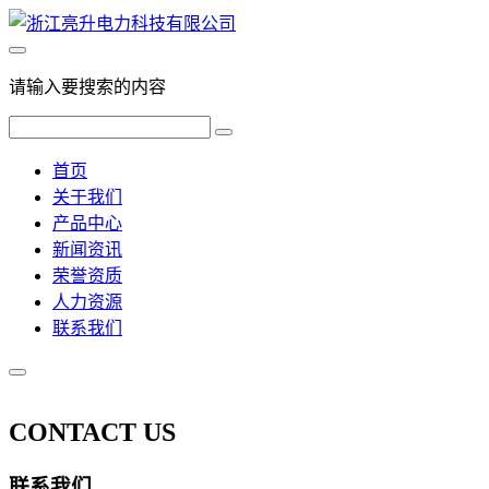
请输入要搜索的内容
首页
关于我们
产品中心
新闻资讯
荣誉资质
人力资源
联系我们
CONTACT US
联系我们