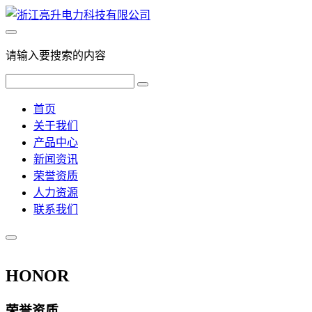
请输入要搜索的内容
首页
关于我们
产品中心
新闻资讯
荣誉资质
人力资源
联系我们
HONOR
荣誉资质